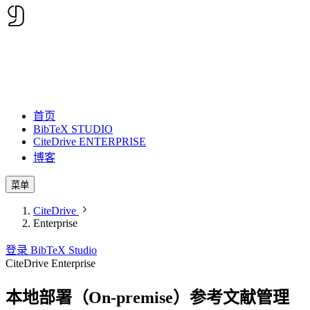
首页
BibTeX STUDIO
CiteDrive ENTERPRISE
博客
菜单
CiteDrive
Enterprise
登录 BibTeX Studio
CiteDrive Enterprise
本地部署（On‑premise）
参考文献管理