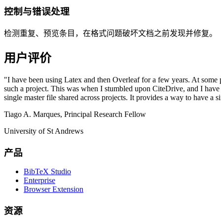
控制与错误处理
检测重复、预览条目，在格式问题破坏文档之前发现并修复。
用户评价
"I have been using Latex and then Overleaf for a few years. At some 
such a project. This was when I stumbled upon CiteDrive, and I have be
single master file shared across projects. It provides a way to have a s
Tiago A. Marques, Principal Research Fellow
University of St Andrews
产品
BibTeX Studio
Enterprise
Browser Extension
资源