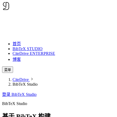
首页
BibTeX STUDIO
CiteDrive ENTERPRISE
博客
菜单
CiteDrive
BibTeX Studio
登录 BibTeX Studio
BibTeX Studio
基于
BibTeX
构建