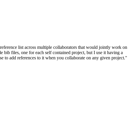
ference list across multiple collaborators that would jointly work on
ib files, one for each self contained project, but I use it having a
else to add references to it when you collaborate on any given project."