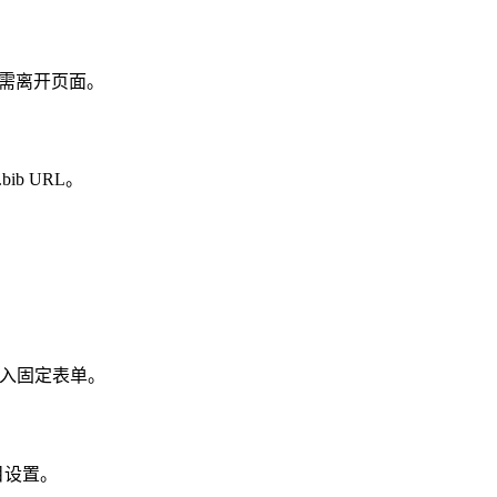
献，无需离开页面。
bib URL。
制填入固定表单。
目设置。