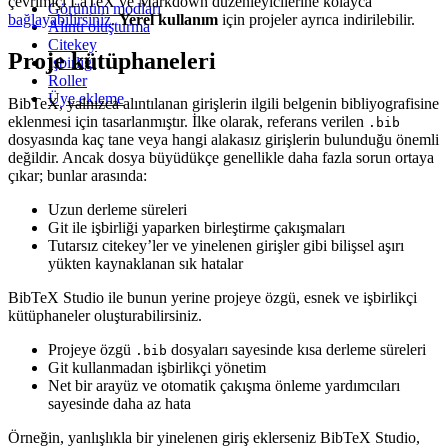
çevrimiçi LaTeX ve Markdown düzenleyicilerine kolayca
Görünüm modları
bağlayabilirsiniz
.
Yerel kullanım
için projeler ayrıca indirilebilir.
Alıntı oluşturma
Citekey
Proje kütüphaneleri
İşbirliği
Roller
Üye ekleme
BibTeX, yalnızca alıntılanan girişlerin ilgili belgenin bibliyografisine
eklenmesi için tasarlanmıştır. İlke olarak, referans verilen
.bib
dosyasında kaç tane veya hangi alakasız girişlerin bulunduğu önemli
değildir. Ancak dosya büyüdükçe genellikle daha fazla sorun ortaya
çıkar; bunlar arasında:
Uzun derleme süreleri
Git ile işbirliği yaparken birleştirme çakışmaları
Tutarsız citekey’ler ve yinelenen girişler gibi bilişsel aşırı
yükten kaynaklanan sık hatalar
BibTeX Studio ile bunun yerine projeye özgü, esnek ve işbirlikçi
kütüphaneler oluşturabilirsiniz.
Projeye özgü
dosyaları sayesinde kısa derleme süreleri
.bib
Git kullanmadan işbirlikçi yönetim
Net bir arayüz ve otomatik çakışma önleme yardımcıları
sayesinde daha az hata
Örneğin, yanlışlıkla bir yinelenen giriş eklerseniz BibTeX Studio,