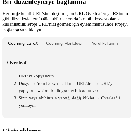
Bir düzenleyiciye bağlanma
Her proje kendi URL’sini oluşturur; bu URL Overleaf veya RStudio
gibi düzenleyicilere bağlanabilir ve orada bir .bib dosyası olarak
kullanılabilir. Proje URL’nizi görmek için eylem menüsünde
Projeyi
bağla
öğesine tıklayın.
Çevrimiçi LaTeX
Çevrimiçi Markdown
Yerel kullanım
Overleaf
URL’yi kopyalayın
Dosya → Yeni Dosya → Harici URL’den → URL’yi
yapıştırın → örn. bibliography.bib adını verin
Sizin veya ekibinizin yaptığı değişiklikler → Overleaf’i
yenileyin