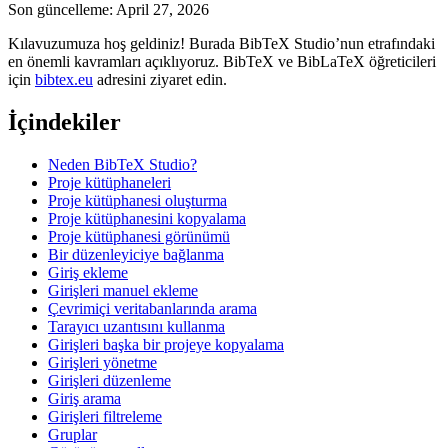
Son güncelleme: April 27, 2026
Kılavuzumuza hoş geldiniz! Burada BibTeX Studio’nun etrafındaki
en önemli kavramları açıklıyoruz. BibTeX ve BibLaTeX öğreticileri
için
bibtex.eu
adresini ziyaret edin.
İçindekiler
Neden BibTeX Studio?
Proje kütüphaneleri
Proje kütüphanesi oluşturma
Proje kütüphanesini kopyalama
Proje kütüphanesi görünümü
Bir düzenleyiciye bağlanma
Giriş ekleme
Girişleri manuel ekleme
Çevrimiçi veritabanlarında arama
Tarayıcı uzantısını kullanma
Girişleri başka bir projeye kopyalama
Girişleri yönetme
Girişleri düzenleme
Giriş arama
Girişleri filtreleme
Gruplar