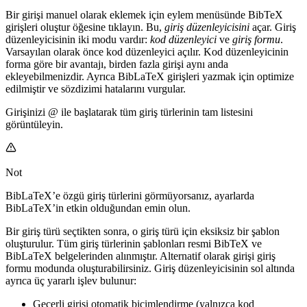
Bir girişi manuel olarak eklemek için eylem menüsünde
BibTeX
girişleri oluştur
öğesine tıklayın. Bu,
giriş düzenleyicisini
açar. Giriş
düzenleyicisinin iki modu vardır:
kod düzenleyici
ve
giriş formu
.
Varsayılan olarak önce kod düzenleyici açılır. Kod düzenleyicinin
forma göre bir avantajı, birden fazla girişi aynı anda
ekleyebilmenizdir. Ayrıca BibLaTeX girişleri yazmak için optimize
edilmiştir ve sözdizimi hatalarını vurgular.
Girişinizi
@
ile başlatarak tüm giriş türlerinin tam listesini
görüntüleyin.
Not
BibLaTeX’e özgü giriş türlerini görmüyorsanız, ayarlarda
BibLaTeX’in etkin olduğundan emin olun.
Bir giriş türü seçtikten sonra, o giriş türü için eksiksiz bir şablon
oluşturulur. Tüm giriş türlerinin şablonları resmi BibTeX ve
BibLaTeX belgelerinden alınmıştır. Alternatif olarak girişi giriş
formu modunda oluşturabilirsiniz. Giriş düzenleyicisinin sol altında
ayrıca üç yararlı işlev bulunur:
Geçerli girişi otomatik biçimlendirme (yalnızca kod