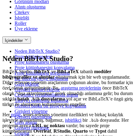
Görünüm modları
Alıntı oluşturma
Citekey
İşbirliği
Roller
Üye ekleme
İçindekiler
Neden BibTeX Studio?
Proje kütüphaneleri
Neden BibTeX Studio?
Proje kütüphanesi oluşturma
Proje kütüphanesini kopyalama
BibTeX Studio,
BibTeX
ve
BibLaTeX
tabanlı
modüler
Proje kütüphanesi görünümü
bibliyografiler ve alıntılar
oluşturmak için bir web uygulamasıdır.
Bir düzenleyiciye bağlanma
Diğer referans yönetim araçlarının çoğunun aksine, bu formatlar için
Giriş ekleme
özel olarak geliştirilmiştir. Bu,
araştırma projelerinin
önce BibTeX
Girişleri manuel ekleme
olarak “dışa aktarılmasına” gerek olmadığı anlamına gelir; bu durum
Çevrimiçi veritabanlarında arama
sıklıkla
hatalı
dosyalarına
yol açar ve BibLaTeX’e özgü giriş
.bib
Tarayıcı uzantısını kullanma
türleri ile alanlarının kullanılmasını engeller.
Girişleri başka bir projeye kopyalama
Girişleri yönetme
Her
proje
, temel referans yönetimi özellikleri ve birkaç kolaylık
Girişleri düzenleme
işleviyle genişletilmiş, bağımsız,
işbirlikçi
bir
dosyasıdır. Her
.bib
Giriş arama
projenin ayrıca
URL uç noktası
vardır; bu sayede proje
Girişleri filtreleme
kütüphanelerini
Overleaf
,
RStudio
,
Quarto
ve
Typst
dahil
Gruplar