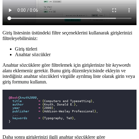
Giriş listesinin üstündeki filtre seçeneklerini kullanarak girişlerinizi
filtreleyebilirsiniz:
Giriş türleri
Anahtar sözcükler
Anahtar sözcüklere göre filtrelemek için girişlerinize bir
keywords
alanı eklemeniz gerekir. Bunu giriş düzenleyicisinde ekleyin ve
istediğiniz anahtar sözcükleri virgülle ayrılmış liste olarak girin veya
giriş formunu kullanın.
@Book
{
knuth2000
,
  title
         =
 {
Computers and Typesetting
}
,
  author
        =
 {
Knuth, Donald E.
}
,
  year
          =
 {
2000
}
,
  publisher
     =
 {
Addison-Wesley Professional
}
,
  ...
  keywords
      =
 {
Typography, TeX
}
,
}
Daha sonra girişlerinizi ilgili anahtar sözcüklere göre