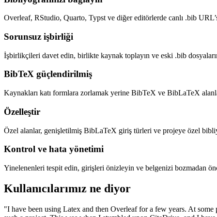
Overleaf, RStudio, Quarto, Typst ve diğer editörlerde canlı .bib URL’s
Sorunsuz işbirliği
İşbirlikçileri davet edin, birlikte kaynak toplayın ve eski .bib dosyalar
BibTeX güçlendirilmiş
Kaynakları katı formlara zorlamak yerine BibTeX ve BibLaTeX alanlar
Özelleştir
Özel alanlar, genişletilmiş BibLaTeX giriş türleri ve projeye özel bibl
Kontrol ve hata yönetimi
Yinelenenleri tespit edin, girişleri önizleyin ve belgenizi bozmadan ö
Kullanıcılarımız ne diyor
"I have been using Latex and then Overleaf for a few years. At some 