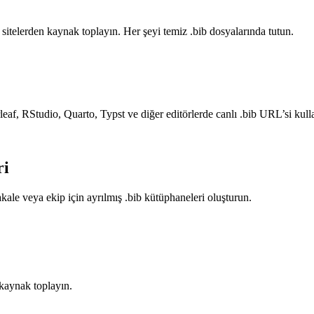
telerden kaynak toplayın. Her şeyi temiz .bib dosyalarında tutun.
eaf, RStudio, Quarto, Typst ve diğer editörlerde canlı .bib URL’si kull
ri
e veya ekip için ayrılmış .bib kütüphaneleri oluşturun.
kaynak toplayın.