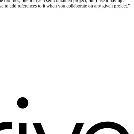
ib files, one for each self contained project, but I use it having a
else to add references to it when you collaborate on any given project."