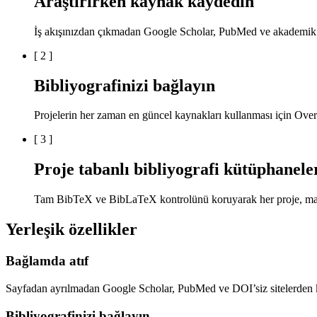
Araştırırken kaynak kaydedin
İş akışınızdan çıkmadan Google Scholar, PubMed ve akademik si
[
2
]
Bibliyografinizi bağlayın
Projelerin her zaman en güncel kaynakları kullanması için Overl
[
3
]
Proje tabanlı bibliyografi kütüphanele
Tam BibTeX ve BibLaTeX kontrolünü koruyarak her proje, makal
Yerleşik özellikler
Bağlamda atıf
Sayfadan ayrılmadan Google Scholar, PubMed ve DOI’siz sitelerden 
Bibliyografinizi bağlayın