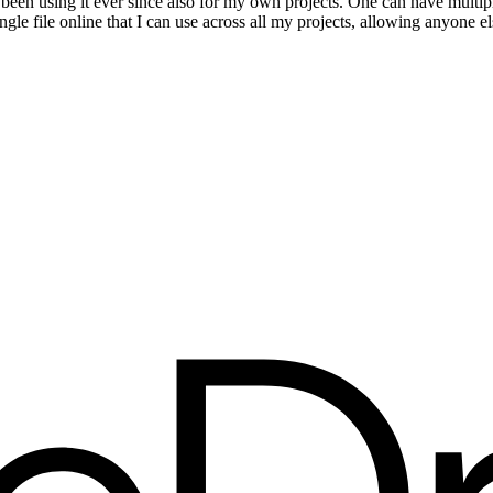
en using it ever since also for my own projects. One can have multiple b
ingle file online that I can use across all my projects, allowing anyone 