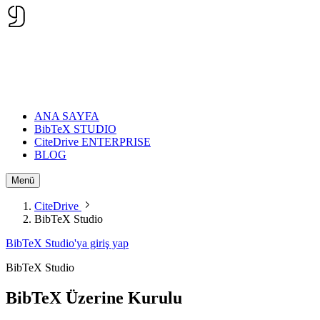
ANA SAYFA
BibTeX STUDIO
CiteDrive ENTERPRISE
BLOG
Menü
CiteDrive
BibTeX Studio
BibTeX Studio'ya giriş yap
BibTeX Studio
BibTeX
Üzerine Kurulu