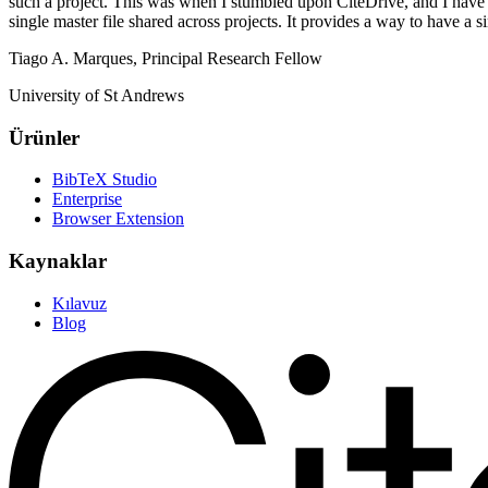
such a project. This was when I stumbled upon CiteDrive, and I have be
single master file shared across projects. It provides a way to have a s
Tiago A. Marques, Principal Research Fellow
University of St Andrews
Ürünler
BibTeX Studio
Enterprise
Browser Extension
Kaynaklar
Kılavuz
Blog