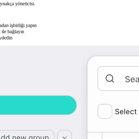
ynakça yöneticisi.
dan işbirliği yapın
 ile bağlayın
ydedin