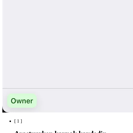
[
1
]