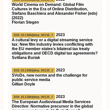
World Cinema on Demand: Global Film
Cultures in the Era of Online Distribution,
Stefano Baschiera and Alexander Fisher (eds)
(2022)
Florian Stegen
2023
DOI: 10.1386/jdmp_00136_7
A cultural levy or a digital streaming service
tax: New film industry levies conflicting with
the EU member states’s bilateral tax treaty
obligations and OECD digital tax agreements?
Svitlana Buriak
2023
DOI: 10.1386/jdmp_00130_1
SVoDs, new norms and the challenge for
public service media
Gillian Doyle
2023
DOI: 10.1386/jdmp_00135_7
The European Audiovisual Media Services
Directive: Normative precursor in the global