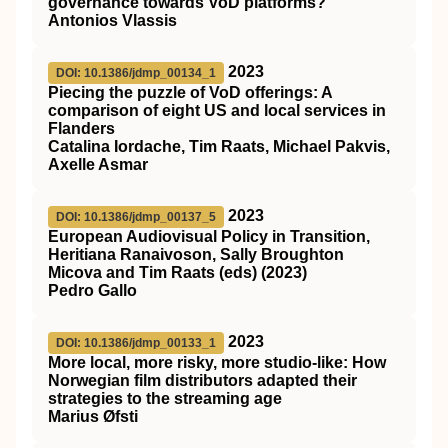
governance towards VoD platforms?
Antonios Vlassis
2023
DOI: 10.1386/jdmp_00134_1
Piecing the puzzle of VoD offerings: A
comparison of eight US and local services in
Flanders
Catalina Iordache, Tim Raats, Michael Pakvis,
Axelle Asmar
2023
DOI: 10.1386/jdmp_00137_5
European Audiovisual Policy in Transition,
Heritiana Ranaivoson, Sally Broughton
Micova and Tim Raats (eds) (2023)
Pedro Gallo
2023
DOI: 10.1386/jdmp_00133_1
More local, more risky, more studio-like: How
Norwegian film distributors adapted their
strategies to the streaming age
Marius Øfsti