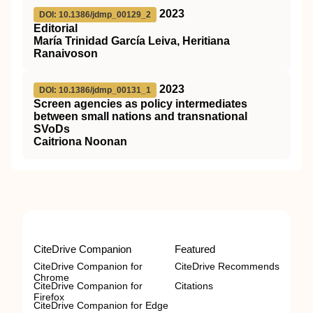
2023
DOI: 10.1386/jdmp_00129_2
Editorial
María Trinidad García Leiva, Heritiana
Ranaivoson
2023
DOI: 10.1386/jdmp_00131_1
Screen agencies as policy intermediates
between small nations and transnational
SVoDs
Caitriona Noonan
CiteDrive Companion
Featured
CiteDrive Companion for
CiteDrive Recommends
Chrome
CiteDrive Companion for
Citations
Firefox
CiteDrive Companion for Edge