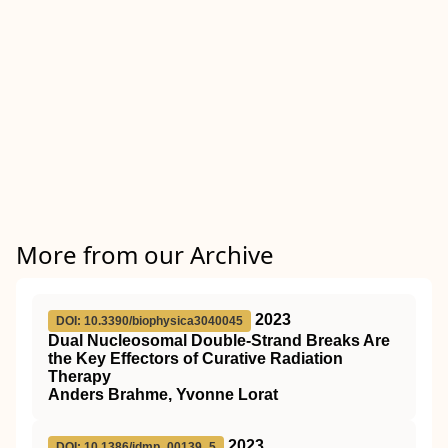
More from our Archive
2023
DOI: 10.3390/biophysica3040045
Dual Nucleosomal Double-Strand Breaks Are
the Key Effectors of Curative Radiation
Therapy
Anders Brahme, Yvonne Lorat
2023
DOI: 10.1386/jdmp_00139_5