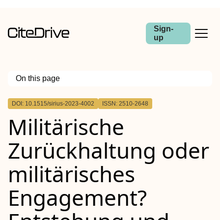
Sign-
up
On this page
Outline
DOI: 10.1515/sirius-2023-4002
ISSN: 2510-2648
Kurzfassung
Militärische
Zurückhaltung oder
militärisches
Engagement?