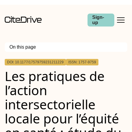
Sign-
up
On this page
Outline
DOI: 10.1177/17579759231211229
ISSN: 1757-9759
Introduction :
Les pratiques de
Méthodes :
Résultats :
Conclusion :
l’action
Mots clés :
intersectorielle
locale pour l’équité