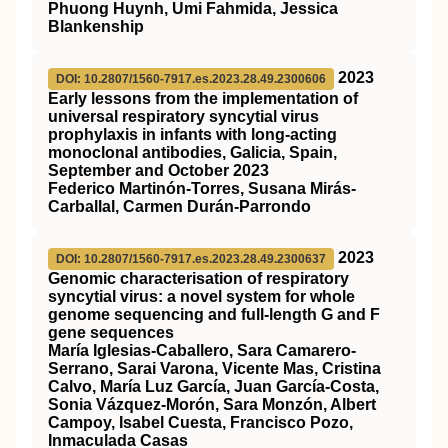
Phuong Huynh, Umi Fahmida, Jessica
Blankenship
2023
DOI: 10.2807/1560-7917.es.2023.28.49.2300606
Early lessons from the implementation of
universal respiratory syncytial virus
prophylaxis in infants with long-acting
monoclonal antibodies, Galicia, Spain,
September and October 2023
Federico Martinón-Torres, Susana Mirás-
Carballal, Carmen Durán-Parrondo
2023
DOI: 10.2807/1560-7917.es.2023.28.49.2300637
Genomic characterisation of respiratory
syncytial virus: a novel system for whole
genome sequencing and full-length G and F
gene sequences
María Iglesias-Caballero, Sara Camarero-
Serrano, Sarai Varona, Vicente Mas, Cristina
Calvo, María Luz García, Juan García-Costa,
Sonia Vázquez-Morón, Sara Monzón, Albert
Campoy, Isabel Cuesta, Francisco Pozo,
Inmaculada Casas