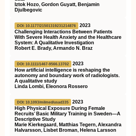
Iztok Hozo, Gordon Guyatt, Benjamin
Djulbegovic
2023
DOI: 10.1177/21501319231214876
Challenging Interactions Between Patients
With Severe Health Anxiety and the Healthcare
System: A Qualitative Investigation
Robert E. Brady, Armando N. Braz
2023
DOI: 10.1111/1467-9566.13702
How artificial intelligence is reshaping the
autonomy and boundary work of radiologists.
A qualitative study
Linda Lombi, Eleonora Rossero
2023
DOI: 10.1093/milmed/usad335
High Physical Exposure During Female
Recruits’ Basic Military Training in Sweden—A
Descriptive Study
Marie Kierkegaard, Matthias Tegern, Alexandra
Halvarsson, Lisbet Broman, Helena Larsson