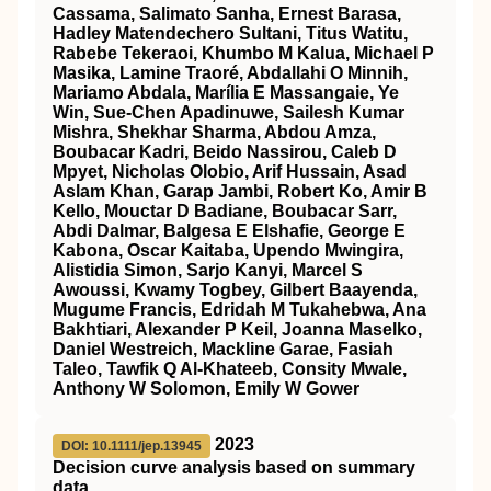
Cassama, Salimato Sanha, Ernest Barasa,
Hadley Matendechero Sultani, Titus Watitu,
Rabebe Tekeraoi, Khumbo M Kalua, Michael P
Masika, Lamine Traoré, Abdallahi O Minnih,
Mariamo Abdala, Marília E Massangaie, Ye
Win, Sue-Chen Apadinuwe, Sailesh Kumar
Mishra, Shekhar Sharma, Abdou Amza,
Boubacar Kadri, Beido Nassirou, Caleb D
Mpyet, Nicholas Olobio, Arif Hussain, Asad
Aslam Khan, Garap Jambi, Robert Ko, Amir B
Kello, Mouctar D Badiane, Boubacar Sarr,
Abdi Dalmar, Balgesa E Elshafie, George E
Kabona, Oscar Kaitaba, Upendo Mwingira,
Alistidia Simon, Sarjo Kanyi, Marcel S
Awoussi, Kwamy Togbey, Gilbert Baayenda,
Mugume Francis, Edridah M Tukahebwa, Ana
Bakhtiari, Alexander P Keil, Joanna Maselko,
Daniel Westreich, Mackline Garae, Fasiah
Taleo, Tawfik Q Al-Khateeb, Consity Mwale,
Anthony W Solomon, Emily W Gower
2023
DOI: 10.1111/jep.13945
Decision curve analysis based on summary
data