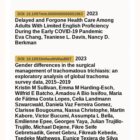
2023
DOI: 10.1097/mlr.0000000000001963
Delayed and Forgone Health Care Among
Adults With Limited English Proficiency
During the Early COVID-19 Pandemic
Eva Chang, Teaniese L. Davis, Nancy D.
Berkman
2023
DOI: 10.1093/inthealth/ihad067
Gender differences in the surgical
management of trachomatous trichiasis: an
exploratory analysis of global trachoma
survey data, 2015–2019
Kristin M Sullivan, Emma M Harding-Esch,
Wilfrid E Batcho, Amadou A Bio Issifou, Maria
de Fátima Costa Lopes, Celia Landmann
Szwarcwald, Daniela Vaz Ferreira Gomez,
Clarisse Bougouma, Nassa Christophe, Martin
Kabore, Victor Bucumi, Assumpta L Bella,
Emilienne Epee, Georges Yaya, Julian Trujillo-
Trujillo, Michael Dejene, Fikre Seife
Gebretsadik, Genet Gebru, Fikreab Kebede,
Tsedeke Mathewos, Eunice Texiera de Silva