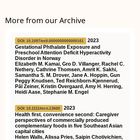
More from our Archive
2023
DOI: 10.1097/ee9.0000000000000161
Gestational Phthalate Exposure and
Preschool Attention Deficit Hyperactivity
Disorder in Norway
Elizabeth M. Kamai, Gro D. Villanger, Rachel C.
Nethery, Cathrine Thomsen, Amrit K. Sakhi,
Samantha S. M. Drover, Jane A. Hoppin, Gun
Peggy Knudsen, Ted Reichborn-Kjennerud,
Pål Zeiner, Kristin Overgaard, Amy H. Herring,
Heidi Aase, Stephanie M. Engel
2023
DOI: 10.1111/mcn.13600
Health first, convenience second: Caregiver
perspectives of commercially produced
complementary foods in five Southeast Asian
capital cities
Helen Walls, Alissa Pries, Saipin Chotivichien,