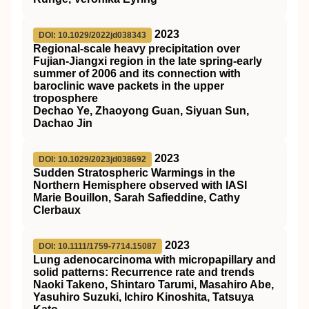
2023
DOI: 10.1029/2022jd038343
Regional‐scale heavy precipitation over
Fujian‐Jiangxi region in the late spring‐early
summer of 2006 and its connection with
baroclinic wave packets in the upper
troposphere
Dechao Ye, Zhaoyong Guan, Siyuan Sun,
Dachao Jin
2023
DOI: 10.1029/2023jd038692
Sudden Stratospheric Warmings in the
Northern Hemisphere observed with IASI
Marie Bouillon, Sarah Safieddine, Cathy
Clerbaux
2023
DOI: 10.1111/1759-7714.15087
Lung adenocarcinoma with micropapillary and
solid patterns: Recurrence rate and trends
Naoki Takeno, Shintaro Tarumi, Masahiro Abe,
Yasuhiro Suzuki, Ichiro Kinoshita, Tatsuya