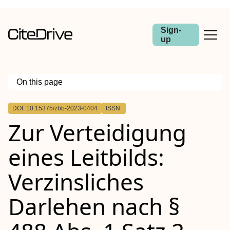
Sign-
up
On this page
Outline
DOI: 10.15375/zbb-2023-0404
ISSN:
Zusammenfassung
Zur Verteidigung
eines Leitbilds:
Verzinsliches
Darlehen nach §