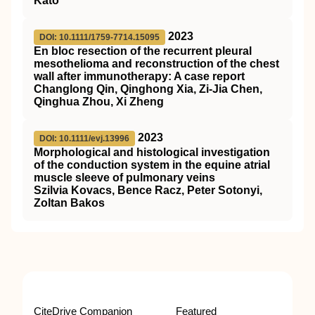
Kato
2023
DOI: 10.1111/1759-7714.15095
En bloc resection of the recurrent pleural
mesothelioma and reconstruction of the chest
wall after immunotherapy: A case report
Changlong Qin, Qinghong Xia, Zi‐Jia Chen,
Qinghua Zhou, Xi Zheng
2023
DOI: 10.1111/evj.13996
Morphological and histological investigation
of the conduction system in the equine atrial
muscle sleeve of pulmonary veins
Szilvia Kovacs, Bence Racz, Peter Sotonyi,
Zoltan Bakos
CiteDrive Companion
Featured