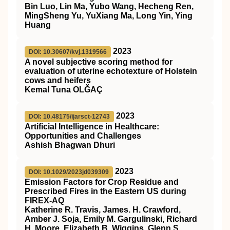
Bin Luo, Lin Ma, Yubo Wang, Hecheng Ren,
MingSheng Yu, YuXiang Ma, Long Yin, Ying
Huang
2023
DOI: 10.30607/kvj.1319566
A novel subjective scoring method for
evaluation of uterine echotexture of Holstein
cows and heifers
Kemal Tuna OLĞAÇ
2023
DOI: 10.48175/ijarsct-12743
Artificial Intelligence in Healthcare:
Opportunities and Challenges
Ashish Bhagwan Dhuri
2023
DOI: 10.1029/2023jd039309
Emission Factors for Crop Residue and
Prescribed Fires in the Eastern US during
FIREX‐AQ
Katherine R. Travis, James. H. Crawford,
Amber J. Soja, Emily M. Gargulinski, Richard
H. Moore, Elizabeth B. Wiggins, Glenn S.