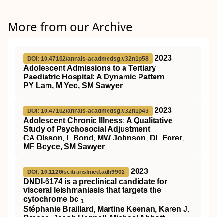
More from our Archive
2023
DOI: 10.47102/annals-acadmedsg.v32n1p58
Adolescent Admissions to a Tertiary
Paediatric Hospital: A Dynamic Pattern
PY Lam, M Yeo, SM Sawyer
2023
DOI: 10.47102/annals-acadmedsg.v32n1p43
Adolescent Chronic Illness: A Qualitative
Study of Psychosocial Adjustment
CA Olsson, L Bond, MW Johnson, DL Forer,
MF Boyce, SM Sawyer
2023
DOI: 10.1126/scitranslmed.adh9902
DNDI-6174 is a preclinical candidate for
visceral leishmaniasis that targets the
cytochrome bc
1
Stéphanie Braillard, Martine Keenan, Karen J.