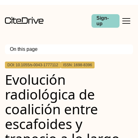
Sign-
up
On this page
Outline
DOI: 10.1055/s-0043-1777112
ISSN: 1698-8396
Resumen
Evolución
radiológica de
coalición entre
escafoides y