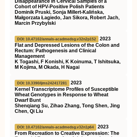
Disappearance in Cervical Samples of a
Cohort of HPV-Positive Polish Patients
Dominik Pruski, Sonja Millert-Kalińska,
Małgorzata Łagiedo, Jan Sikora, Robert Jach,
Marcin Przybylski
2023
DOI: 10.47102/annals-acadmedsg.v32n2p152
Flat and Depressed Lesions of the Colon and
Rectum: Pathogenesis and Clinical
Management
K Togashi, F Konishi, K Koinuma, T Ishitsuka,
M Kojima, M Okada, H Nagai
2023
DOI: 10.3390/ijms242417281
Kernel Transcriptome Profiles of Susceptible
Wheat Genotypes in Response to Wheat
Dwarf Bunt
Shenqiang Su, Zihao Zhang, Tong Shen, Jing
Chen, Qi Liu
2023
DOI: 10.47102/annals-acadmedsg.v32n1p64
From Recreation to Creative Expression: The