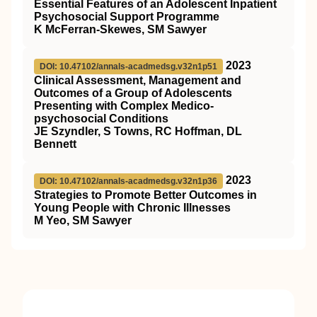
Essential Features of an Adolescent Inpatient
Psychosocial Support Programme
K McFerran-Skewes, SM Sawyer
2023
DOI: 10.47102/annals-acadmedsg.v32n1p51
Clinical Assessment, Management and
Outcomes of a Group of Adolescents
Presenting with Complex Medico-
psychosocial Conditions
JE Szyndler, S Towns, RC Hoffman, DL
Bennett
2023
DOI: 10.47102/annals-acadmedsg.v32n1p36
Strategies to Promote Better Outcomes in
Young People with Chronic Illnesses
M Yeo, SM Sawyer