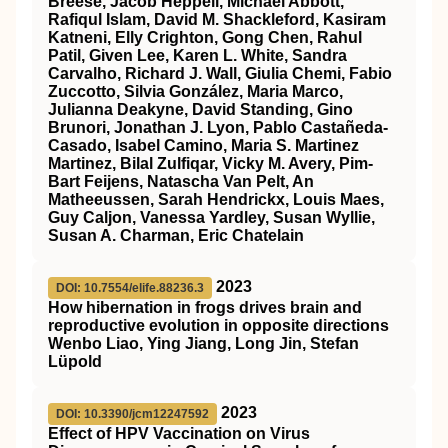
Breese, Jacob Heppell, Michael Abbott,
Rafiqul Islam, David M. Shackleford, Kasiram
Katneni, Elly Crighton, Gong Chen, Rahul
Patil, Given Lee, Karen L. White, Sandra
Carvalho, Richard J. Wall, Giulia Chemi, Fabio
Zuccotto, Silvia González, Maria Marco,
Julianna Deakyne, David Standing, Gino
Brunori, Jonathan J. Lyon, Pablo Castañeda-
Casado, Isabel Camino, Maria S. Martinez
Martinez, Bilal Zulfiqar, Vicky M. Avery, Pim-
Bart Feijens, Natascha Van Pelt, An
Matheeussen, Sarah Hendrickx, Louis Maes,
Guy Caljon, Vanessa Yardley, Susan Wyllie,
Susan A. Charman, Eric Chatelain
2023
DOI: 10.7554/elife.88236.3
How hibernation in frogs drives brain and
reproductive evolution in opposite directions
Wenbo Liao, Ying Jiang, Long Jin, Stefan
Lüpold
2023
DOI: 10.3390/jcm12247592
Effect of HPV Vaccination on Virus