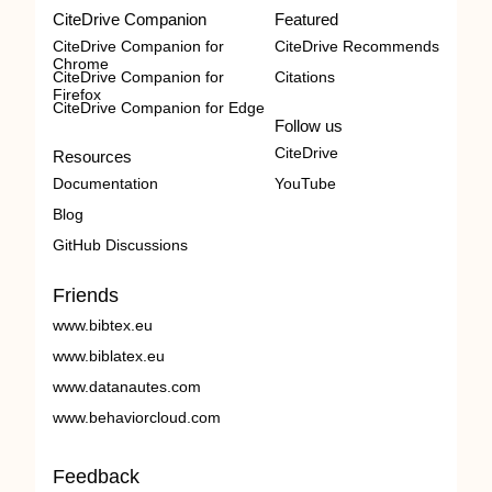
CiteDrive Companion
Featured
CiteDrive Companion for
CiteDrive Recommends
Chrome
CiteDrive Companion for
Citations
Firefox
CiteDrive Companion for Edge
Follow us
CiteDrive
Resources
Documentation
YouTube
Blog
GitHub Discussions
Friends
www.bibtex.eu
www.biblatex.eu
www.datanautes.com
www.behaviorcloud.com
Feedback