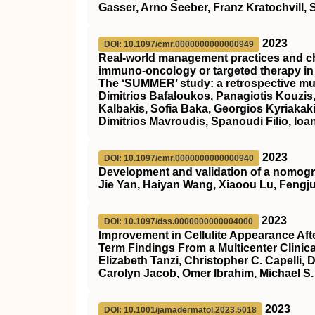
Gasser, Arno Seeber, Franz Kratochvill, 
2023
DOI: 10.1097/cmr.0000000000000949
Real-world management practices and cha
immuno-oncology or targeted therapy in t
The ‘SUMMER’ study: a retrospective mul
Dimitrios Bafaloukos, Panagiotis Kouzis
Kalbakis, Sofia Baka, Georgios Kyriakak
Dimitrios Mavroudis, Spanoudi Filio, Ioa
2023
DOI: 10.1097/cmr.0000000000000940
Development and validation of a nomogra
Jie Yan, Haiyan Wang, Xiaoou Lu, Fengju
2023
DOI: 10.1097/dss.0000000000004000
Improvement in Cellulite Appearance Afte
Term Findings From a Multicenter Clinical
Elizabeth Tanzi, Christopher C. Capelli
Carolyn Jacob, Omer Ibrahim, Michael S
2023
DOI: 10.1001/jamadermatol.2023.5018