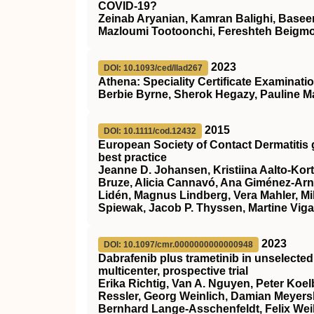
COVID‐19?
Zeinab Aryanian, Kamran Balighi, Base
Mazloumi Tootoonchi, Fereshteh Beigm
2023
DOI: 10.1093/ced/llad267
Athena: Speciality Certificate Examinati
Berbie Byrne, Sherok Hegazy, Pauline M
2015
DOI: 10.1111/cod.12432
European Society of Contact Dermatitis 
best practice
Jeanne D. Johansen, Kristiina Aalto‐Kor
Bruze, Alicia Cannavó, Ana Giménez‐Ar
Lidén, Magnus Lindberg, Vera Mahler, 
Spiewak, Jacob P. Thyssen, Martine Viga
2023
DOI: 10.1097/cmr.0000000000000948
Dabrafenib plus trametinib in unselect
multicenter, prospective trial
Erika Richtig, Van A. Nguyen, Peter Koelb
Ressler, Georg Weinlich, Damian Meyersbur
Bernhard Lange-Asschenfeldt, Felix Wei