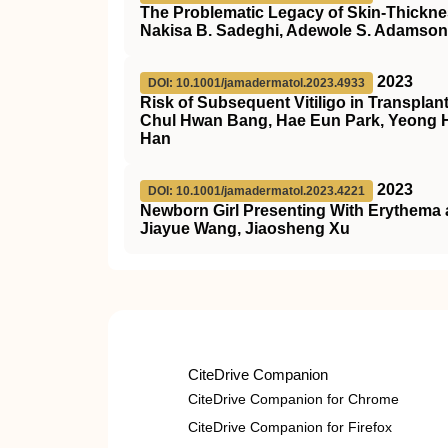
The Problematic Legacy of Skin-Thick
Nakisa B. Sadeghi, Adewole S. Adamson
2023
DOI: 10.1001/jamadermatol.2023.4933
Risk of Subsequent Vitiligo in Transpla
Chul Hwan Bang, Hae Eun Park, Yeong H
Han
2023
DOI: 10.1001/jamadermatol.2023.4221
Newborn Girl Presenting With Erythema 
Jiayue Wang, Jiaosheng Xu
CiteDrive Companion
CiteDrive Companion for Chrome
CiteDrive Companion for Firefox