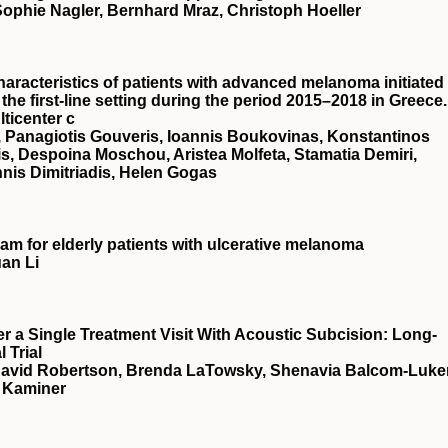
Sophie Nagler, Bernhard Mraz, Christoph Hoeller
racteristics of patients with advanced melanoma initiated
he first-line setting during the period 2015–2018 in Greece.
ticenter c
, Panagiotis Gouveris, Ioannis Boukovinas, Konstantinos
is, Despoina Moschou, Aristea Molfeta, Stamatia Demiri,
nnis Dimitriadis, Helen Gogas
m for elderly patients with ulcerative melanoma
an Li
r a Single Treatment Visit With Acoustic Subcision: Long-
 Trial
, David Robertson, Brenda LaTowsky, Shenavia Balcom-Luker
. Kaminer