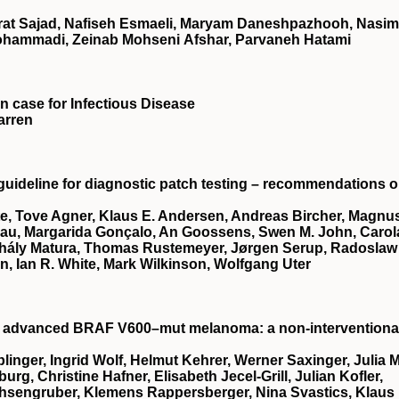
erat Sajad, Nafiseh Esmaeli, Maryam Daneshpazhooh, Nasim
ohammadi, Zeinab Mohseni Afshar, Parvaneh Hatami
on case for Infectious Disease
arren
guideline for diagnostic patch testing – recommendations 
te, Tove Agner, Klaus E. Andersen, Andreas Bircher, Magnu
nau, Margarida Gonçalo, An Goossens, Swen M. John, Carol
Mihály Matura, Thomas Rustemeyer, Jørgen Serup, Radoslaw
n, Ian R. White, Mark Wilkinson, Wolfgang Uter
ed advanced BRAF V600–mut melanoma: a non-interventional
linger, Ingrid Wolf, Helmut Kehrer, Werner Saxinger, Julia M
g, Christine Hafner, Elisabeth Jecel-Grill, Julian Kofler,
hsengruber, Klemens Rappersberger, Nina Svastics, Klaus