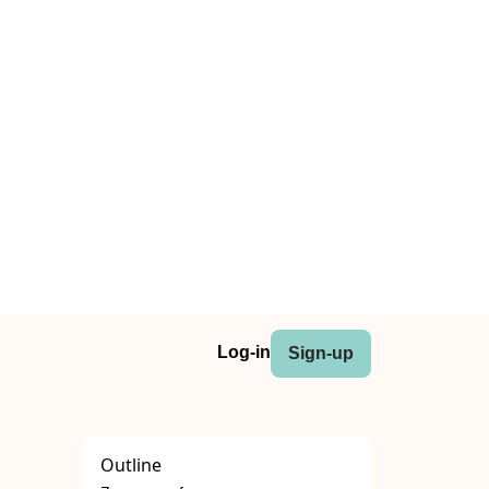
Log-in
Sign-up
Outline