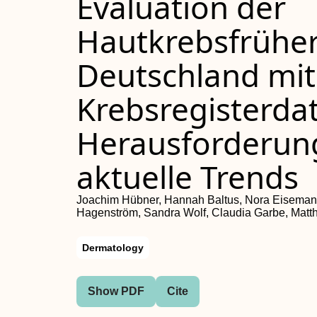
Evaluation der
Hautkrebsfrühe
Deutschland mit
Krebsregisterda
Herausforderun
aktuelle Trends
Joachim Hübner, Hannah Baltus, Nora Eisemann
Hagenström, Sandra Wolf, Claudia Garbe, Matthi
Dermatology
Show PDF
Cite