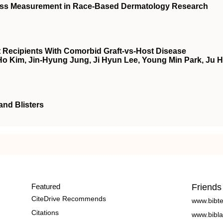
ness Measurement in Race-Based Dermatology Research
nt Recipients With Comorbid Graft-vs-Host Disease
o Kim, Jin-Hyung Jung, Ji Hyun Lee, Young Min Park, Ju 
and Blisters
Featured
Friends
CiteDrive Recommends
www.bibt
Citations
www.bibla