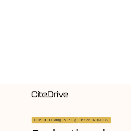
DOI: 10.1111/ddg.15171_g
ISSN: 1610-0379