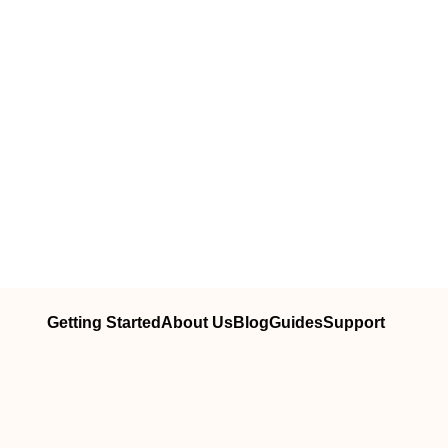
Getting Started
About Us
Blog
Guides
Support