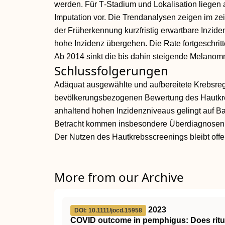
werden. Für T‐Stadium und Lokalisation liegen a
Imputation vor. Die Trendanalysen zeigen im z
der Früherkennung kurzfristig erwartbare Inzid
hohe Inzidenz übergehen. Die Rate fortgeschritt
Ab 2014 sinkt die bis dahin steigende Melanommo
Schlussfolgerungen
Adäquat ausgewählte und aufbereitete Krebsreg
bevölkerungsbezogenen Bewertung des Hautkre
anhaltend hohen Inzidenzniveaus gelingt auf Bas
Betracht kommen insbesondere Überdiagnosen o
Der Nutzen des Hautkrebsscreenings bleibt offe
More from our Archive
2023
DOI: 10.1111/jocd.15958
COVID outcome in pemphigus: Does ritu