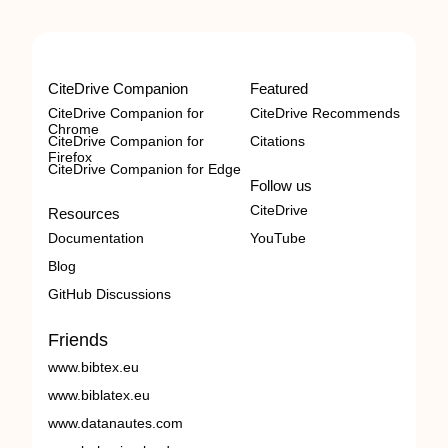
CiteDrive Companion
Featured
CiteDrive Companion for
CiteDrive Recommends
Chrome
CiteDrive Companion for
Citations
Firefox
CiteDrive Companion for Edge
Follow us
CiteDrive
Resources
Documentation
YouTube
Blog
GitHub Discussions
Friends
www.bibtex.eu
www.biblatex.eu
www.datanautes.com