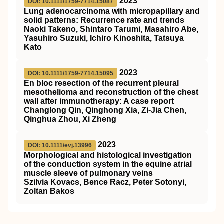
2023
DOI: 10.1111/1759-7714.15087
Lung adenocarcinoma with micropapillary and
solid patterns: Recurrence rate and trends
Naoki Takeno, Shintaro Tarumi, Masahiro Abe,
Yasuhiro Suzuki, Ichiro Kinoshita, Tatsuya
Kato
2023
DOI: 10.1111/1759-7714.15095
En bloc resection of the recurrent pleural
mesothelioma and reconstruction of the chest
wall after immunotherapy: A case report
Changlong Qin, Qinghong Xia, Zi‐Jia Chen,
Qinghua Zhou, Xi Zheng
2023
DOI: 10.1111/evj.13996
Morphological and histological investigation
of the conduction system in the equine atrial
muscle sleeve of pulmonary veins
Szilvia Kovacs, Bence Racz, Peter Sotonyi,
Zoltan Bakos