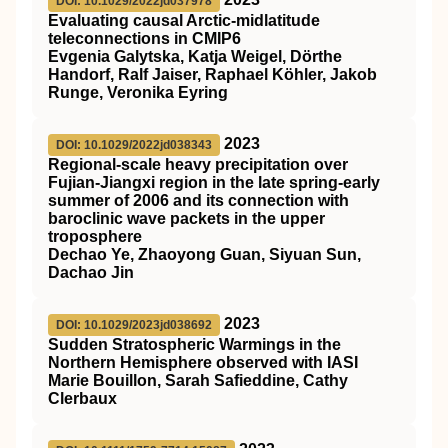
DOI: 10.1029/2022jd037978
Evaluating causal Arctic‐midlatitude
teleconnections in CMIP6
Evgenia Galytska, Katja Weigel, Dörthe
Handorf, Ralf Jaiser, Raphael Köhler, Jakob
Runge, Veronika Eyring
2023
DOI: 10.1029/2022jd038343
Regional‐scale heavy precipitation over
Fujian‐Jiangxi region in the late spring‐early
summer of 2006 and its connection with
baroclinic wave packets in the upper
troposphere
Dechao Ye, Zhaoyong Guan, Siyuan Sun,
Dachao Jin
2023
DOI: 10.1029/2023jd038692
Sudden Stratospheric Warmings in the
Northern Hemisphere observed with IASI
Marie Bouillon, Sarah Safieddine, Cathy
Clerbaux