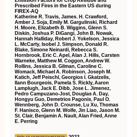
Emission Factors for Crop Residue and
Prescribed Fires in the Eastern US during
FIREX‐AQ
Katherine R. Travis, James. H. Crawford,
Amber J. Soja, Emily M. Gargulinski, Richard
H. Moore, Elizabeth B. Wiggins, Glenn S.
Diskin, Joshua P. DiGangi, John B. Nowak,
Hannah Halliday, Robert J. Yokelson, Jessica
L. McCarty, Isobel J. Simpson, Donald R.
Blake, Simone Neinardi, Rebecca S.
Hornbrook, Eric C. Apel, Alan J. Hills, Carsten
Warneke, Matthew M. Coggon, Andrew W.
Rollins, Jessica B. Gilman, Caroline C.
Womack, Michael A. Robinson, Joseph M.
Katich, Jeff Peischl, Georgios I. Gkatzelis,
Ilann Bourgeois, Pamela S. Rickly, Aaron
Lamplugh, Jack E. Dibb, Jose L. Jimenez,
Pedro Campuzano‐Jost, Douglas A. Day,
Hongyu Guo, Demetrios Pagonis, Paul O.
Wennberg, John D. Crounse, Lu Xu, Thomas
F. Hanisco, Glenn M. Wolfe, Jin Liao, Jason M.
St. Clair, Benjamin A. Nault, Alan Fried, Anne
E. Perring
2023