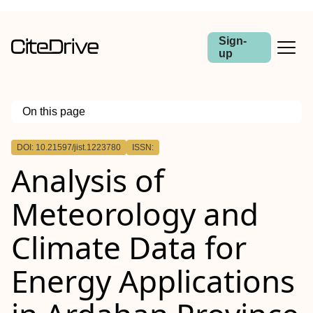
Sign-
up
On this page
Outline
DOI: 10.21597/jist.1223780
ISSN:
Analysis of
Meteorology and
Climate Data for
Energy Applications