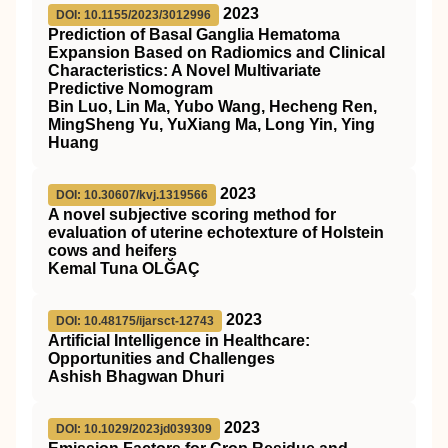
2023
DOI: 10.1155/2023/3012996
Prediction of Basal Ganglia Hematoma
Expansion Based on Radiomics and Clinical
Characteristics: A Novel Multivariate
Predictive Nomogram
Bin Luo, Lin Ma, Yubo Wang, Hecheng Ren,
MingSheng Yu, YuXiang Ma, Long Yin, Ying
Huang
2023
DOI: 10.30607/kvj.1319566
A novel subjective scoring method for
evaluation of uterine echotexture of Holstein
cows and heifers
Kemal Tuna OLĞAÇ
2023
DOI: 10.48175/ijarsct-12743
Artificial Intelligence in Healthcare:
Opportunities and Challenges
Ashish Bhagwan Dhuri
2023
DOI: 10.1029/2023jd039309