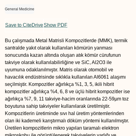
General Medicine
Save to CiteDrive
Show PDF
Bu çalışmada Metal Matrisli Kompozitlerde (MMK), termik
santralde yakıt olarak kullanılan kömürün yanması
sonucunda kazan altında oluşan atık kömür cürufunun
takviye olarak kullanılabilirliğine ve SiC, Al2O3 ile
uyumuna odaklanılmıştır. Matris olarak otomobil ve
havacılık endüstrisinde sıklıkla kullanılan Al6061 alaşımı
seçilmiştir. Kompozitler ağırlıkça %1, 3, 5, ikili hibrit
kompozitler ağırlıkça %4, 6, 8 ve üçlü hibrit kompozitler ise
ağırlıkça %7, 9, 11 takviye-hacim oranlarında 22-59µm toz
boyutuna sahip takviyeler kullanılarak üretilmiştir.
Kompozitlerin üretiminde sıvı hal üretim yöntemlerinden
olan iki kademeli karıştırmalı döküm yöntemi kullanılmıştır.
Üretilen kompozitlerin mikro yapıları taramalı elektron
mikroskobu ile görüntülenerek takviyelerin varlığı ve