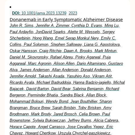
DOI:
10.1001/jama.2023.13239
2023
Donanemab in Early Symptomatic Alzheimer Disease
John R. Sims, Jennifer A. Zimmer, Cynthia D. Evans, Ming Lu,
Paul Ardayfio, JonDavid Sparks, Alette M. Wessels, Sergey
Shcherbinin, Hong Wang, Emel Serap Monkul Nery, Emily C.
Collins, Paul Solomon, Stephen Salloway, Liana G. Apostolova,
Oskar Hansson, Craig Ritchie, Dawn A. Brooks, Mark Mintun,
Daniel M. Skovronsky, Rafael Abreu, Pinky Agarwal, Puja
Aggarwal, Marc Agronin, Alison Allen, Dario Altamirano, Gustavo
Alva, James Andersen, Allan Anderson, Donald Anderson,
Jennifer Arnold, Takashi Asada, Yasuhiro Aso, Vikram Atit,
Ricardo Ayala, Michael Badruddoja, Hanna Badzio-jagiello, Michal
Bajacek, David Barton, David Bear, Sabrina Benjamin, Richard
Bergeron, Perminder Bhatia, Sandra Black, Allan Block,
Mohammad Bolouri, Wendy Bond, Jean Bouthillier, Sharon
Brangman, Bruce Brew, Sarah Brisbin, Toby Brisken, Amy
Brodtmann, Mark Brody, Jared Brosch, Celia Brown, Paul
Brownstone, Sylwia Bukowczan, Jeffrey Burns, Alicia Cabrera,
Horace Capote, Angel Carrasco, Jose Cevallos Yepez, Eric
Chavez, Howard Chertkow, Urszula Chyrchel-paszkiewicz,