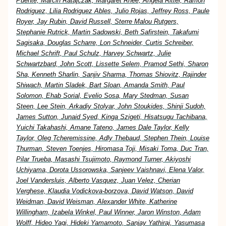
Puente, Marcin Ratajczak, Margaret Rhee, Angela Ritter, Ramon
Rodriguez, Lilia Rodriguez Ables, Julio Rojas, Jeffrey Ross, Paule
Royer, Jay Rubin, David Russell, Sterre Malou Rutgers,
Stephanie Rutrick, Martin Sadowski, Beth Safirstein, Takafumi
Sagisaka, Douglas Scharre, Lon Schneider, Curtis Schreiber,
Michael Schrift, Paul Schulz, Harvey Schwartz, Julie
Schwartzbard, John Scott, Lissette Selem, Pramod Sethi, Sharon
Sha, Kenneth Sharlin, Sanjiv Sharma, Thomas Shiovitz, Rajinder
Shiwach, Martin Sladek, Bart Sloan, Amanda Smith, Paul
Solomon, Ehab Sorial, Evelio Sosa, Mary Stedman, Susan
Steen, Lee Stein, Arkadiy Stolyar, John Stoukides, Shinji Sudoh,
James Sutton, Junaid Syed, Kinga Szigeti, Hisatsugu Tachibana,
Yuichi Takahashi, Amane Tateno, James Dale Taylor, Kelly
Taylor, Oleg Tcheremissine, Adly Thebaud, Stephen Thein, Louise
Thurman, Steven Toenjes, Hiromasa Toji, Misaki Toma, Duc Tran,
Pilar Trueba, Masashi Tsujimoto, Raymond Turner, Akiyoshi
Uchiyama, Dorota Ussorowska, Sanjeev Vaishnavi, Elena Valor,
Joel Vandersluis, Alberto Vasquez, Juan Velez, Cherian
Verghese, Klaudia Vodickova-borzova, David Watson, David
Weidman, David Weisman, Alexander White, Katherine
Willingham, Izabela Winkel, Paul Winner, Jaron Winston, Adam
Wolff, Hideo Yagi, Hideki Yamamoto, Sanjay Yathiraj, Yasumasa