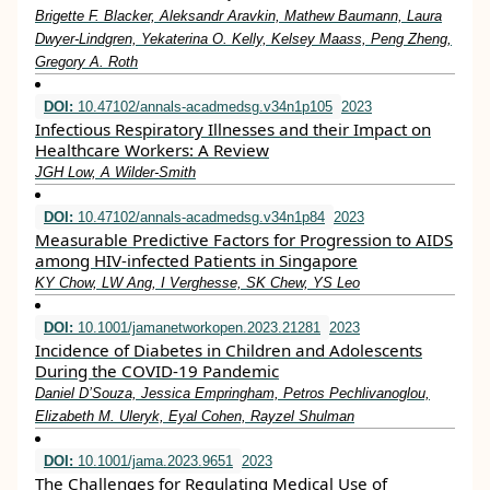
Brigette F. Blacker, Aleksandr Aravkin, Mathew Baumann, Laura
Dwyer-Lindgren, Yekaterina O. Kelly, Kelsey Maass, Peng Zheng,
Gregory A. Roth
DOI:
10.47102/annals-acadmedsg.v34n1p105
2023
Infectious Respiratory Illnesses and their Impact on
Healthcare Workers: A Review
JGH Low, A Wilder-Smith
DOI:
10.47102/annals-acadmedsg.v34n1p84
2023
Measurable Predictive Factors for Progression to AIDS
among HIV-infected Patients in Singapore
KY Chow, LW Ang, I Verghesse, SK Chew, YS Leo
DOI:
10.1001/jamanetworkopen.2023.21281
2023
Incidence of Diabetes in Children and Adolescents
During the COVID-19 Pandemic
Daniel D’Souza, Jessica Empringham, Petros Pechlivanoglou,
Elizabeth M. Uleryk, Eyal Cohen, Rayzel Shulman
DOI:
10.1001/jama.2023.9651
2023
The Challenges for Regulating Medical Use of