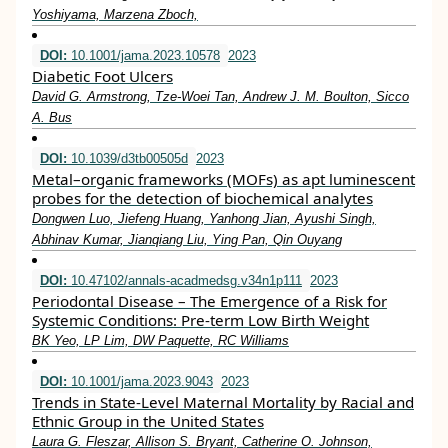
Yoshiyama, Marzena Zboch,
DOI:
10.1001/jama.2023.10578
2023
Diabetic Foot Ulcers
David G. Armstrong, Tze-Woei Tan, Andrew J. M. Boulton, Sicco
A. Bus
DOI:
10.1039/d3tb00505d
2023
Metal–organic frameworks (MOFs) as apt luminescent
probes for the detection of biochemical analytes
Dongwen Luo, Jiefeng Huang, Yanhong Jian, Ayushi Singh,
Abhinav Kumar, Jianqiang Liu, Ying Pan, Qin Ouyang
DOI:
10.47102/annals-acadmedsg.v34n1p111
2023
Periodontal Disease – The Emergence of a Risk for
Systemic Conditions: Pre-term Low Birth Weight
BK Yeo, LP Lim, DW Paquette, RC Williams
DOI:
10.1001/jama.2023.9043
2023
Trends in State-Level Maternal Mortality by Racial and
Ethnic Group in the United States
Laura G. Fleszar, Allison S. Bryant, Catherine O. Johnson,