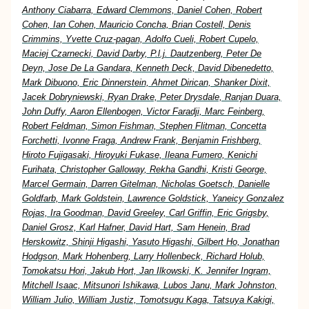
Anthony Ciabarra, Edward Clemmons, Daniel Cohen, Robert
Cohen, Ian Cohen, Mauricio Concha, Brian Costell, Denis
Crimmins, Yvette Cruz-pagan, Adolfo Cueli, Robert Cupelo,
Maciej Czarnecki, David Darby, P.l.j. Dautzenberg, Peter De
Deyn, Jose De La Gandara, Kenneth Deck, David Dibenedetto,
Mark Dibuono, Eric Dinnerstein, Ahmet Dirican, Shanker Dixit,
Jacek Dobryniewski, Ryan Drake, Peter Drysdale, Ranjan Duara,
John Duffy, Aaron Ellenbogen, Victor Faradji, Marc Feinberg,
Robert Feldman, Simon Fishman, Stephen Flitman, Concetta
Forchetti, Ivonne Fraga, Andrew Frank, Benjamin Frishberg,
Hiroto Fujigasaki, Hiroyuki Fukase, Ileana Fumero, Kenichi
Furihata, Christopher Galloway, Rekha Gandhi, Kristi George,
Marcel Germain, Darren Gitelman, Nicholas Goetsch, Danielle
Goldfarb, Mark Goldstein, Lawrence Goldstick, Yaneicy Gonzalez
Rojas, Ira Goodman, David Greeley, Carl Griffin, Eric Grigsby,
Daniel Grosz, Karl Hafner, David Hart, Sam Henein, Brad
Herskowitz, Shinji Higashi, Yasuto Higashi, Gilbert Ho, Jonathan
Hodgson, Mark Hohenberg, Larry Hollenbeck, Richard Holub,
Tomokatsu Hori, Jakub Hort, Jan Ilkowski, K. Jennifer Ingram,
Mitchell Isaac, Mitsunori Ishikawa, Lubos Janu, Mark Johnston,
William Julio, William Justiz, Tomotsugu Kaga, Tatsuya Kakigi,