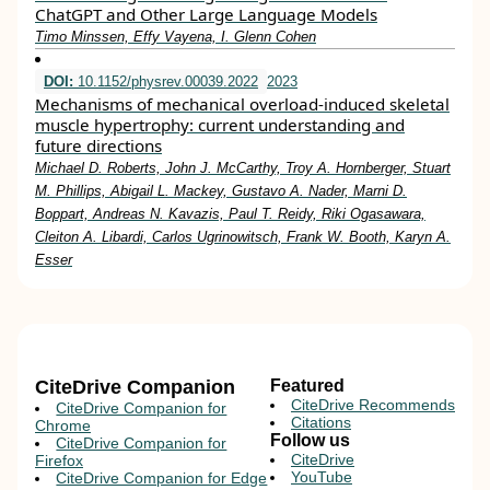
ChatGPT and Other Large Language Models
Timo Minssen, Effy Vayena, I. Glenn Cohen
DOI:
10.1152/physrev.00039.2022
2023
Mechanisms of mechanical overload-induced skeletal
muscle hypertrophy: current understanding and
future directions
Michael D. Roberts, John J. McCarthy, Troy A. Hornberger, Stuart
M. Phillips, Abigail L. Mackey, Gustavo A. Nader, Marni D.
Boppart, Andreas N. Kavazis, Paul T. Reidy, Riki Ogasawara,
Cleiton A. Libardi, Carlos Ugrinowitsch, Frank W. Booth, Karyn A.
Esser
CiteDrive Companion
Featured
CiteDrive Recommends
CiteDrive Companion for
Citations
Chrome
Follow us
CiteDrive Companion for
CiteDrive
Firefox
YouTube
CiteDrive Companion for Edge