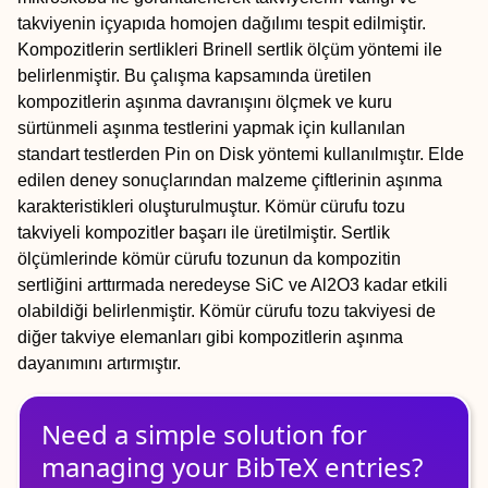
takviyenin içyapıda homojen dağılımı tespit edilmiştir.
Kompozitlerin sertlikleri Brinell sertlik ölçüm yöntemi ile
belirlenmiştir. Bu çalışma kapsamında üretilen
kompozitlerin aşınma davranışını ölçmek ve kuru
sürtünmeli aşınma testlerini yapmak için kullanılan
standart testlerden Pin on Disk yöntemi kullanılmıştır. Elde
edilen deney sonuçlarından malzeme çiftlerinin aşınma
karakteristikleri oluşturulmuştur. Kömür cürufu tozu
takviyeli kompozitler başarı ile üretilmiştir. Sertlik
ölçümlerinde kömür cürufu tozunun da kompozitin
sertliğini arttırmada neredeyse SiC ve Al2O3 kadar etkili
olabildiği belirlenmiştir. Kömür cürufu tozu takviyesi de
diğer takviye elemanları gibi kompozitlerin aşınma
dayanımını artırmıştır.
Need a simple solution for
managing
your
BibTeX
entries?