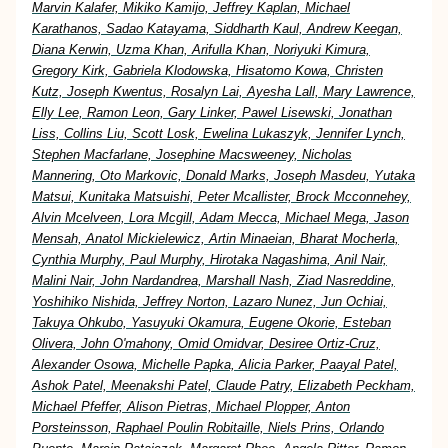
Marvin Kalafer, Mikiko Kamijo, Jeffrey Kaplan, Michael
Karathanos, Sadao Katayama, Siddharth Kaul, Andrew Keegan,
Diana Kerwin, Uzma Khan, Arifulla Khan, Noriyuki Kimura,
Gregory Kirk, Gabriela Klodowska, Hisatomo Kowa, Christen
Kutz, Joseph Kwentus, Rosalyn Lai, Ayesha Lall, Mary Lawrence,
Elly Lee, Ramon Leon, Gary Linker, Pawel Lisewski, Jonathan
Liss, Collins Liu, Scott Losk, Ewelina Lukaszyk, Jennifer Lynch,
Stephen Macfarlane, Josephine Macsweeney, Nicholas
Mannering, Oto Markovic, Donald Marks, Joseph Masdeu, Yutaka
Matsui, Kunitaka Matsuishi, Peter Mcallister, Brock Mcconnehey,
Alvin Mcelveen, Lora Mcgill, Adam Mecca, Michael Mega, Jason
Mensah, Anatol Mickielewicz, Artin Minaeian, Bharat Mocherla,
Cynthia Murphy, Paul Murphy, Hirotaka Nagashima, Anil Nair,
Malini Nair, John Nardandrea, Marshall Nash, Ziad Nasreddine,
Yoshihiko Nishida, Jeffrey Norton, Lazaro Nunez, Jun Ochiai,
Takuya Ohkubo, Yasuyuki Okamura, Eugene Okorie, Esteban
Olivera, John O'mahony, Omid Omidvar, Desiree Ortiz-Cruz,
Alexander Osowa, Michelle Papka, Alicia Parker, Paayal Patel,
Ashok Patel, Meenakshi Patel, Claude Patry, Elizabeth Peckham,
Michael Pfeffer, Alison Pietras, Michael Plopper, Anton
Porsteinsson, Raphael Poulin Robitaille, Niels Prins, Orlando