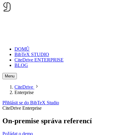
DOMŮ
BibTeX STUDIO
CiteDrive ENTERPRISE
BLOG
Menu
CiteDrive
Enterprise
Přihlásit se do BibTeX Studio
CiteDrive Enterprise
On-premise
správa referencí
Požádat o demo