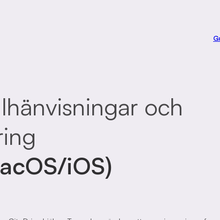
G
llhänvisningar och
ring
macOS/iOS)