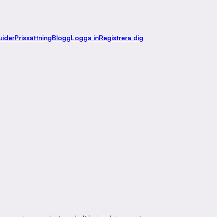
uider
Prissättning
Blogg
Logga in
Registrera dig