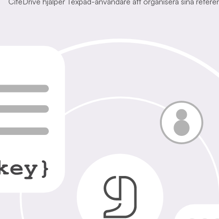
CiteDrive hjälper Texpad-användare att organisera sina refere