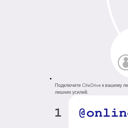
Подключите CiteDrive к вашему л
лишних усилий.