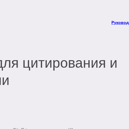
Руковод
для цитирования и
ии